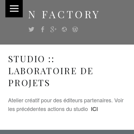
navigation
Passer
N FACTORY
sur
au
le
contenu
Twitter
Facebook
Google+
Myspace
WordPress
И
site
Blog
I
N
T
STUDIO ::
C
Factory
H
LABORATOIRE DE
E
PROJETS
V
∅
Atelier créatif pour des éditeurs partenaires. Voir
les précédentes actions du studio
ICI