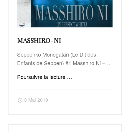
MASSHIRO-NI
Seppenko Monogatari (Le Dit des
Enfants de Seppen) #1 Masshiro Ni –…
"Masshiro-
Poursuivre la lecture
…
ni"
3 Mai 2019