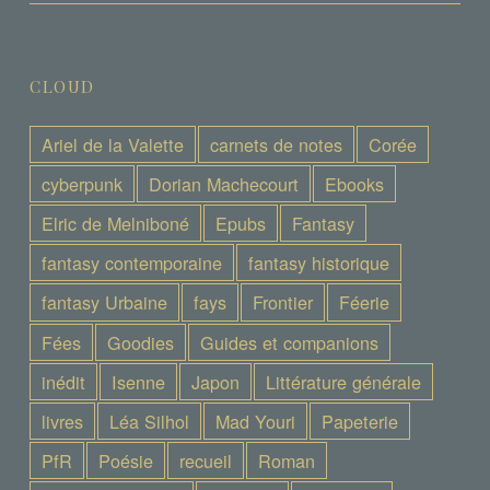
CLOUD
Ariel de la Valette
carnets de notes
Corée
cyberpunk
Dorian Machecourt
Ebooks
Elric de Melniboné
Epubs
Fantasy
fantasy contemporaine
fantasy historique
fantasy Urbaine
fays
Frontier
Féerie
Fées
Goodies
Guides et companions
inédit
Isenne
Japon
Littérature générale
livres
Léa Silhol
Mad Youri
Papeterie
PfR
Poésie
recueil
Roman