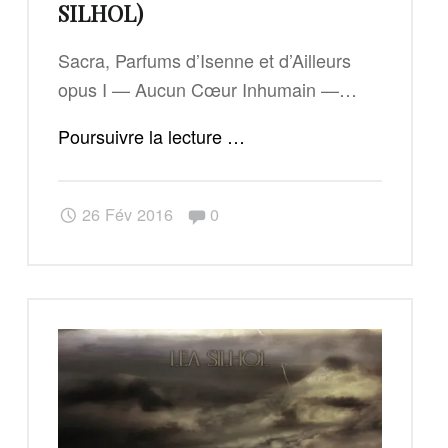
SILHOL)
Sacra, Parfums d’Isenne et d’Ailleurs
opus I — Aucun Cœur Inhumain —…
"Sacra,
Poursuivre la lecture
…
Parfums
d’Isenne
Commentaires :
26 Fév 2016
0
et
d’Ailleurs
–
vol
I
(Léa
Silhol)"