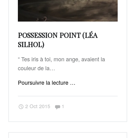
POSSESSION POINT (LÉA
SILHOL)
“ Tes iris à toi, mon ange, avaient la
couleur de la…
"Possession
Poursuivre la lecture
…
Point
(Léa
Commentaires :
2 Oct 2015
1
Silhol)"