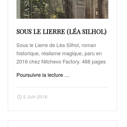
SOUS LE LIERRE (LÉA SILHOL)
Sous le Lierre de Léa Silhol, roman
historique, réalisme magique, paru en
2016 chez Nitchevo Factory. 488 pages
"Sous
Poursuivre la lecture
…
le
Lierre
2 Juin 2016
(Léa
Silhol)"