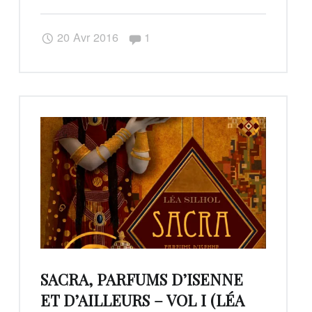
Parfums
d’Isenne
Commentaires :
20 Avr 2016
1
et
d’Ailleurs
–
vol
II
(Léa
Silhol)"
SACRA, PARFUMS D’ISENNE
ET D’AILLEURS – VOL I (LÉA