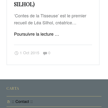
SILHOL)
‘Contes de la Tisseuse’ est le premier
recueil de Léa Silhol, créatrice…
"Contes
Poursuivre la lecture
…
de
la
Commentaires :
1 Oct 2015
0
Tisseuse
(Léa
Silhol)"
CARTA
:: Contact ::