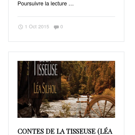
"Contes
Poursuivre la lecture
…
de
la
Commentaires :
1 Oct 2015
0
Tisseuse,
suivi
de
Voix
de
Fées
(Léa
Silhol,
Dorian
Machecourt)"
CONTES DE LA TISSEUSE (LÉA