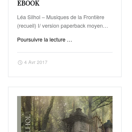
EBOOK
Léa Silhol – Musiques de la Frontière
(recueil) I/ version paperback moyen…
"Musiques
Poursuivre la lecture
…
de
la
4 Avr 2017
Frontière
(Léa
Silhol)
–
papier
et
ebook"