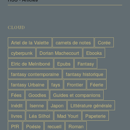
CLOUD
Ariel de la Valette
carnets de notes
Corée
cyberpunk
Dorian Machecourt
Ebooks
Elric de Melniboné
Epubs
Fantasy
fantasy contemporaine
fantasy historique
fantasy Urbaine
fays
Frontier
Féerie
Fées
Goodies
Guides et companions
inédit
Isenne
Japon
Littérature générale
livres
Léa Silhol
Mad Youri
Papeterie
PfR
Poésie
recueil
Roman