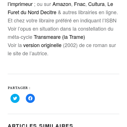
l’imprimeur
; ou sur
Amazon
,
Fnac
,
Cultura
,
Le
Furet du Nord
Decitre
& autres librairies en ligne.
Et chez votre libraire préféré en indiquant l’ISBN
Voir l’opus en situation dans la constellation du
méta-cycle
Transmeare (la Trame)
Voir la
version originelle
(2002) de ce roman sur
le site de l’autrice.
PARTAGER :
C
C
l
l
i
i
q
q
u
u
e
e
z
z
p
p
o
o
ARTICLES SIMILAIRES